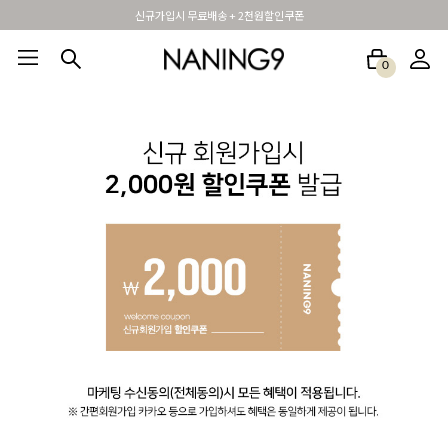
신규가입시 무료배송 + 2천원할인쿠폰
0
BEST100🤍
NEW5%
베스트재진행
썸머여행룩
아울렛
하객&모임룩