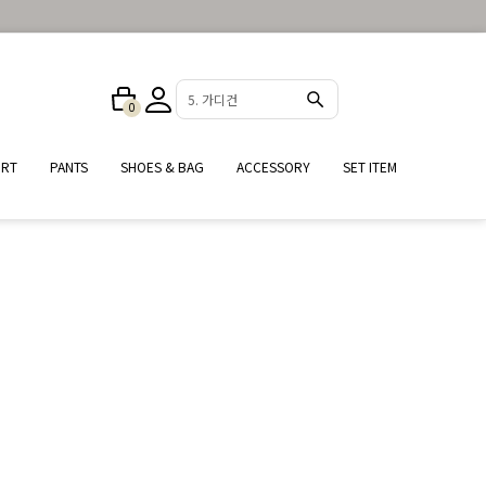
5. 가디건
0
IRT
PANTS
SHOES & BAG
ACCESSORY
SET ITEM