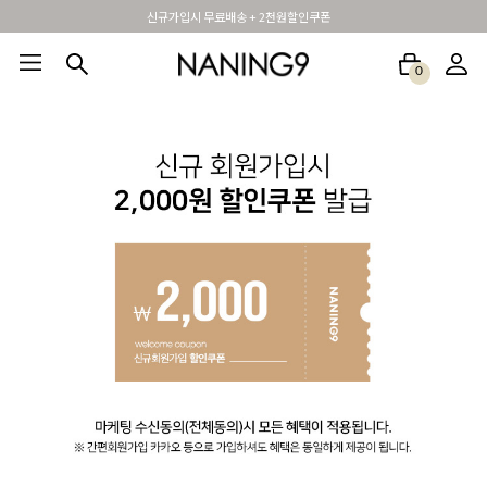
신규가입시 무료배송 + 2천원할인쿠폰
0
BEST100🤍
NEW5%
베스트재진행
썸머여행룩
아울렛
하객&모임룩