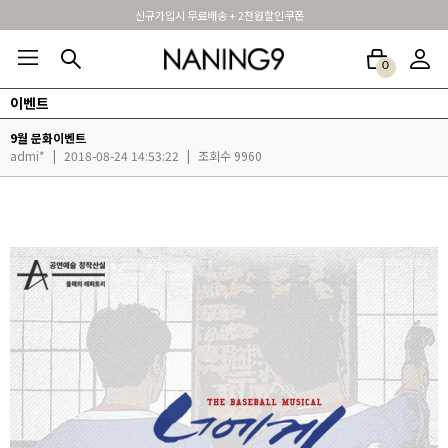
휴면 해제시 무료배송쿠폰
0
이벤트
BEST100🤍
NEW5%
베스트재진행
썸머여행룩
아울렛
하객&모임룩
9월 문화이벤트
admi*
|
2018-08-24 14:53:22
|
조회수 9960