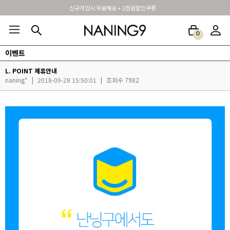
신규가입시 무료배송 + 2천원할인쿠폰
0
이벤트
BEST100🤍
NEW5%
베스트재진행
썸머여행룩
아울렛
하객&모임룩
L. POINT 제휴안내
naning*
|
2018-09-28 15:50:01
|
조회수 7982