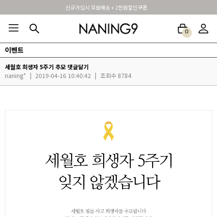
신규가입시 무료배송 + 2천원할인쿠폰
0
이벤트
BEST100🤍
NEW5%
베스트재진행
썸머여행룩
아울렛
하객&모임룩
세월호 희생자 5주기 추모 댓글달기
naning*
|
2019-04-16 10:40:42
|
조회수 8784