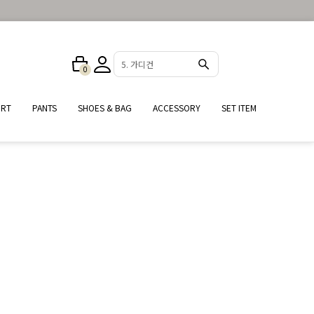
5. 가디건
0
IRT
PANTS
SHOES & BAG
ACCESSORY
SET ITEM