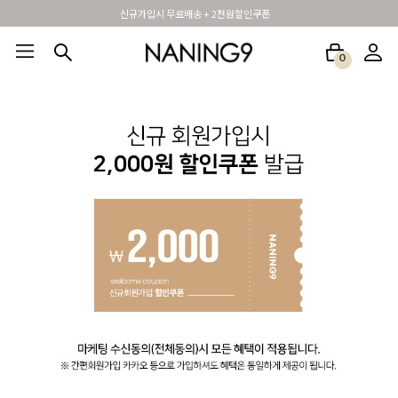
신규가입시 무료배송 + 2천원할인쿠폰
0
BEST100🤍
NEW5%
베스트재진행
썸머여행룩
아울렛
하객&모임룩