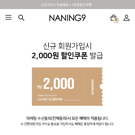
신규가입시 무료배송 + 2천원할인쿠폰
0
BEST100🤍
NEW5%
베스트재진행
썸머여행룩
아울렛
하객&모임룩