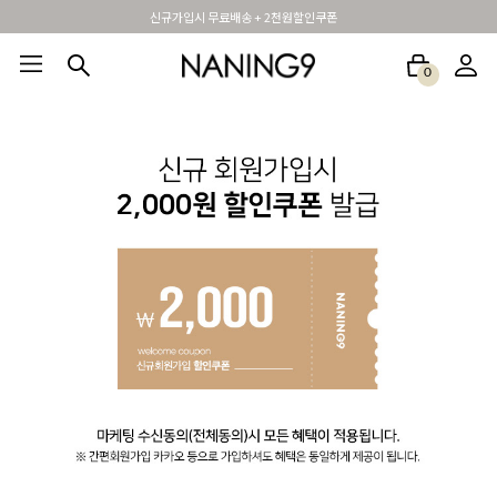
신규가입시 무료배송 + 2천원할인쿠폰
0
BEST100🤍
NEW5%
베스트재진행
썸머여행룩
아울렛
하객&모임룩