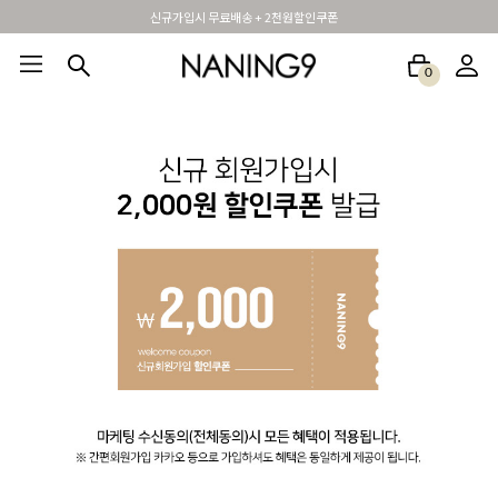
신규가입시 무료배송 + 2천원할인쿠폰
0
BEST100🤍
NEW5%
베스트재진행
썸머여행룩
아울렛
하객&모임룩