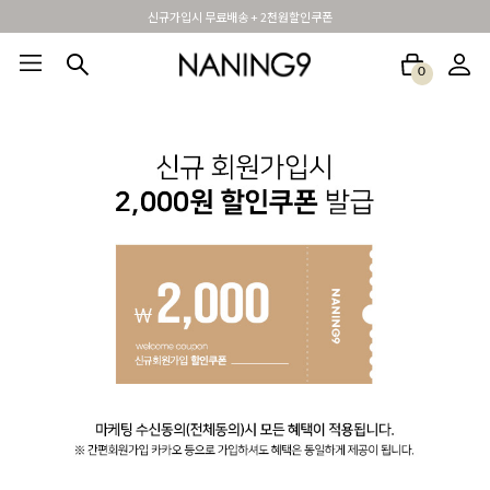
신규가입시 무료배송 + 2천원할인쿠폰
0
BEST100🤍
NEW5%
베스트재진행
썸머여행룩
아울렛
하객&모임룩