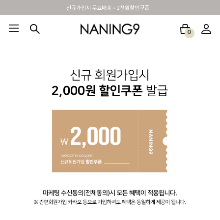
신규가입시 무료배송 + 2천원할인쿠폰
0
BEST100🤍
NEW5%
베스트재진행
썸머여행룩
아울렛
하객&모임룩