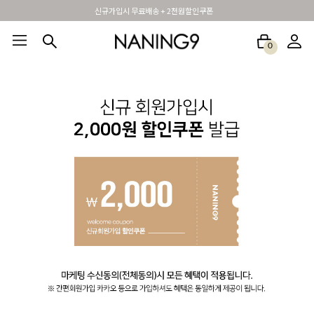
신규가입시 무료배송 + 2천원할인쿠폰
0
BEST100🤍
NEW5%
베스트재진행
썸머여행룩
아울렛
하객&모임룩