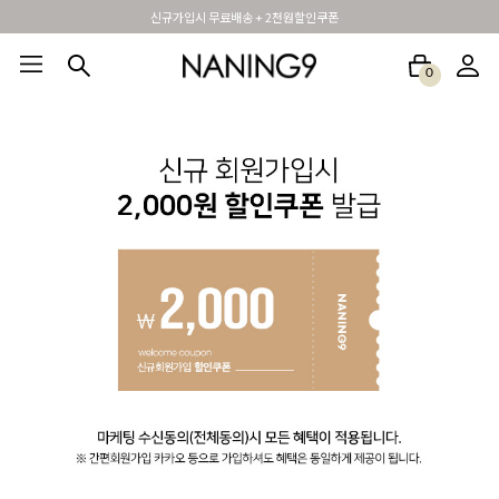
신규가입시 무료배송 + 2천원할인쿠폰
0
BEST100🤍
NEW5%
베스트재진행
썸머여행룩
아울렛
하객&모임룩