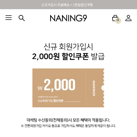
신규가입시 무료배송 + 2천원할인쿠폰
0
BEST100🤍
NEW5%
베스트재진행
썸머여행룩
아울렛
하객&모임룩