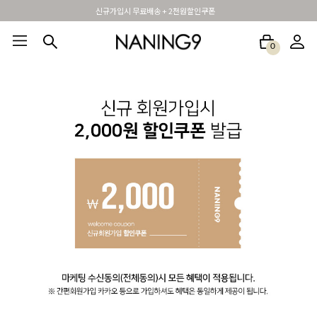
신규가입시 무료배송 + 2천원할인쿠폰
0
BEST100🤍
NEW5%
베스트재진행
썸머여행룩
아울렛
하객&모임룩