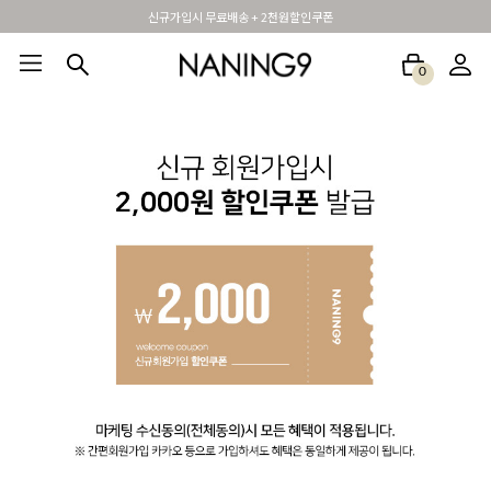
신규가입시 무료배송 + 2천원할인쿠폰
0
BEST100🤍
NEW5%
베스트재진행
썸머여행룩
아울렛
하객&모임룩