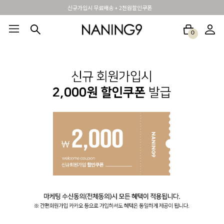
신규가입시 무료배송 + 2천원할인쿠폰
0
BEST100🤍
NEW5%
베스트재진행
썸머여행룩
아울렛
하객&모임룩