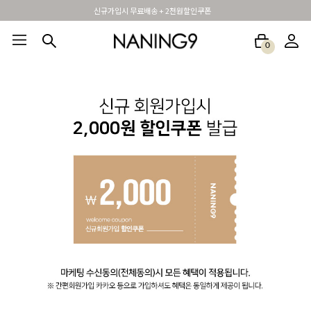
신규가입시 무료배송 + 2천원할인쿠폰
0
BEST100🤍
NEW5%
베스트재진행
썸머여행룩
아울렛
하객&모임룩