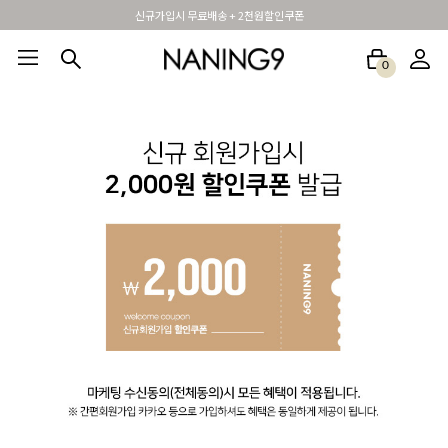
신규가입시 무료배송 + 2천원할인쿠폰
0
BEST100🤍
NEW5%
베스트재진행
썸머여행룩
아울렛
하객&모임룩