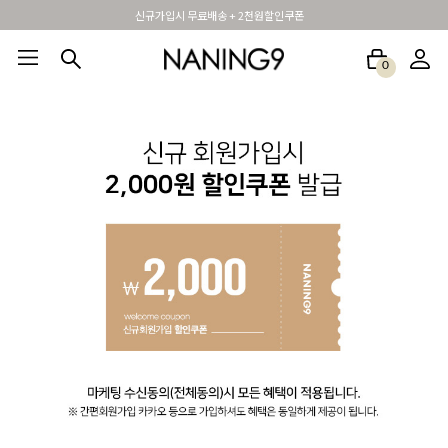
신규가입시 무료배송 + 2천원할인쿠폰
0
BEST100🤍
NEW5%
베스트재진행
썸머여행룩
아울렛
하객&모임룩