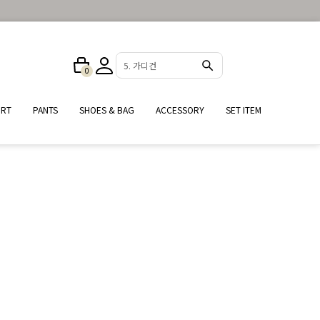
5. 가디건
0
IRT
PANTS
SHOES & BAG
ACCESSORY
SET ITEM