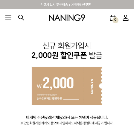
신규가입시 무료배송 + 2천원할인쿠폰
0
BEST100🤍
NEW5%
베스트재진행
썸머여행룩
아울렛
하객&모임룩