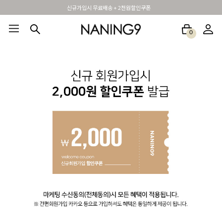
신규가입시 무료배송 + 2천원할인쿠폰
0
BEST100🤍
NEW5%
베스트재진행
썸머여행룩
아울렛
하객&모임룩