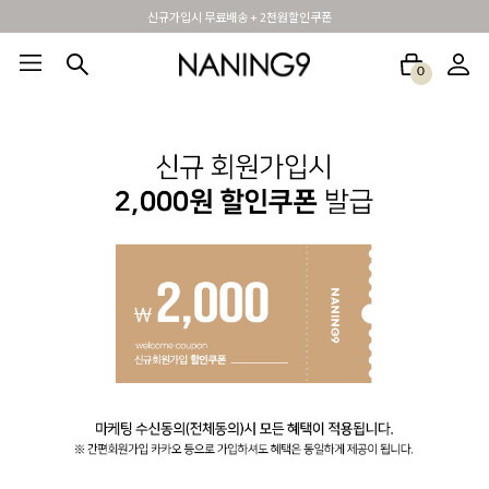
신규가입시 무료배송 + 2천원할인쿠폰
0
BEST100🤍
NEW5%
베스트재진행
썸머여행룩
아울렛
하객&모임룩