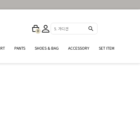
1. 나시
0
IRT
PANTS
SHOES & BAG
ACCESSORY
SET ITEM