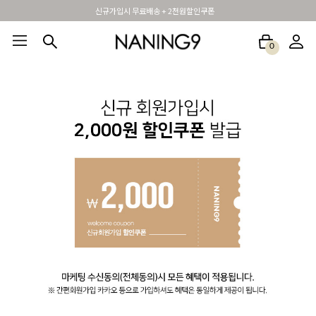
신규가입시 무료배송 + 2천원할인쿠폰
0
BEST100🤍
NEW5%
베스트재진행
썸머여행룩
아울렛
하객&모임룩