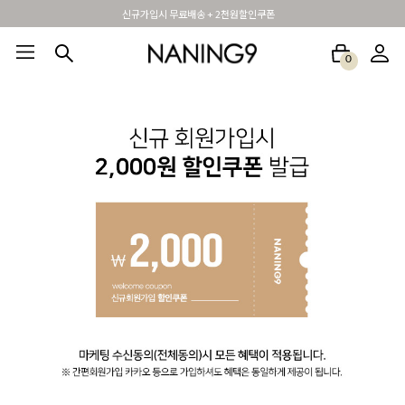
휴면 해제시 무료배송쿠폰
0
BEST100🤍
NEW5%
베스트재진행
썸머여행룩
아울렛
하객&모임룩