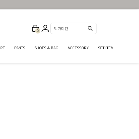
5. 가디건
0
IRT
PANTS
SHOES & BAG
ACCESSORY
SET ITEM