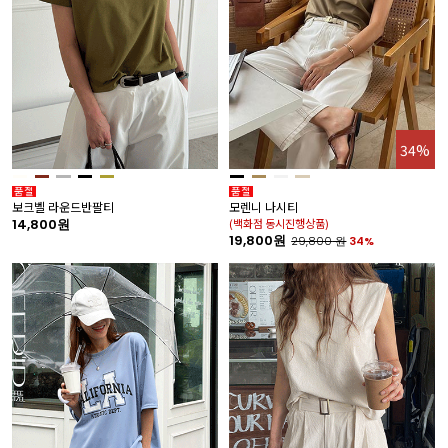
34%
보크벨 라운드반팔티
모렌니 나시티
14,800원
(백화점 동시진행상품)
19,800원
29,800
원
34%