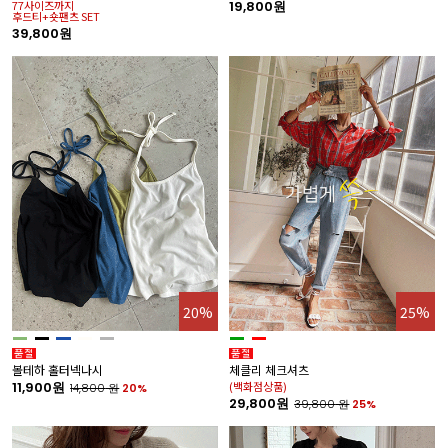
77사이즈까지
19,800원
후드티+숏팬츠 SET
39,800원
20%
25%
볼테하 홀터넥나시
체클리 체크셔츠
11,900원
(백화점상품)
14,800
원
20%
29,800원
39,800
원
25%