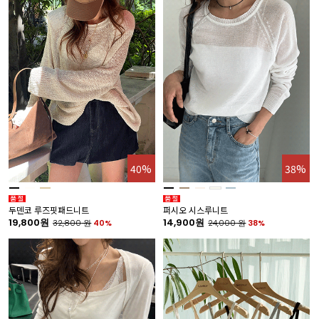
40%
38%
두덴코 루즈핏패드니트
퍼시오 시스루니트
19,800원
14,900원
32,800
원
40%
24,000
원
38%