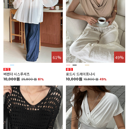
61%
49%
버렌더 시스루셔츠
로드시 드레이프나시
10,000원
10,000원
25,800
원
61%
19,800
원
49%