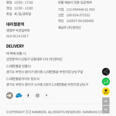
평일
10:00 - 17:00
반품 배송비 전용 입금계좌
점심
12:00 - 13:00
기업
115-098448-01-050
휴일
토/일/공휴일
신한
100-024-375331
국민
165837-04-009450
대리점문의
예금주 (주)엔라인
영업부 박성일부장
010-9114-1917
DELIVERY
타 택배 반품 시:
인천광역시 남동구 남동대로 378 (주)엔라인
CJ대한통운 반품시:
경기도 부천시 원미구 원미동 CJ대한통운 부천지점 난닝구앞
CJ대한통운사이트 접수시:
경기도 부천시 원미구 소사동 5번지 CJ대한통운 부천지점 난닝구
COPYRIGHT (C) NANING9. ALL RIGHTS RESERVED. NANING9.COM