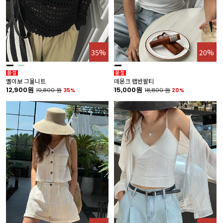
35%
20%
멜이보 그물니트
데몬크 랩반팔티
12,900원
15,000원
19,800
원
35%
18,800
원
20%