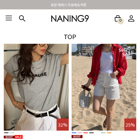
휴면 해제시 무료배송쿠폰
0
BEST100🤍
NEW5%
베스트재진행
썸머여행룩
아울렛
하객&모임룩
TOP
%
32%
25%