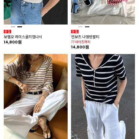
보젤오 레이스골지캡나시
언보츠 나염반팔티
14,800원
77사이즈까지
14,800원