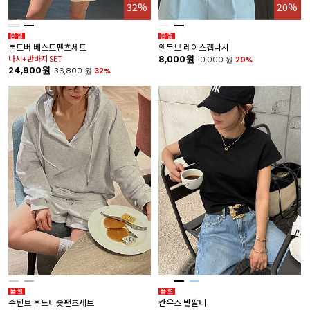
32%
20%
톤트버 베스트팬츠세트
엔두브 레이스캡나시
나시+반바지 SET
8,000원
10,000
원
20%
24,900원
36,800
원
32%
수틴브 후드티숏팬츠세트
칸우즈 반팔티