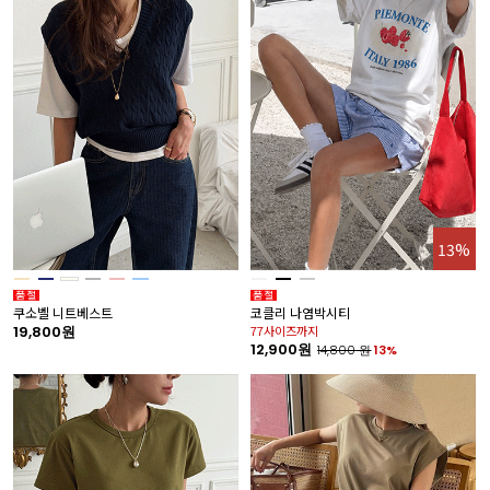
13%
쿠소벨 니트베스트
코클리 나염박시티
19,800원
77사이즈까지
12,900원
14,800
원
13%