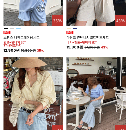
35%
43%
소핀스 나염트레이닝세트
마딘코 린넨나시벨트팬츠세트
반팔+반바지 SET
나시+벨트+반바지 SET
77사이즈까지
19,800원
34,800
원
43%
12,900원
19,800
원
35%