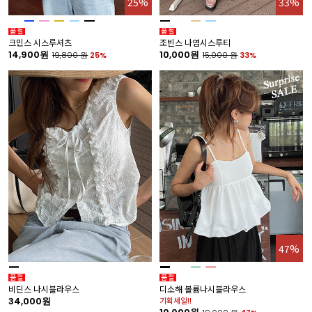
25%
33%
크민스 시스루셔츠
조빈스 나염시스루티
14,900원
10,000원
19,800
원
25%
15,000
원
33%
47%
비딘스 나시블라우스
디소해 볼륨나시블라우스
34,000원
기획세일!!