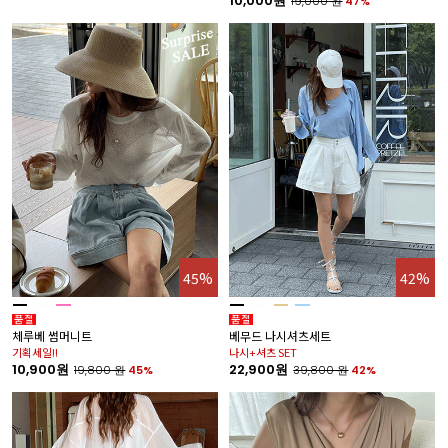
10,000원
19,000
원
47%
45%
42%
체루베 썸머니트
베무드 나시셔츠세트
기획세일!!
나시+셔츠 SET
10,900원
22,900원
19,800
원
45%
39,800
원
42%