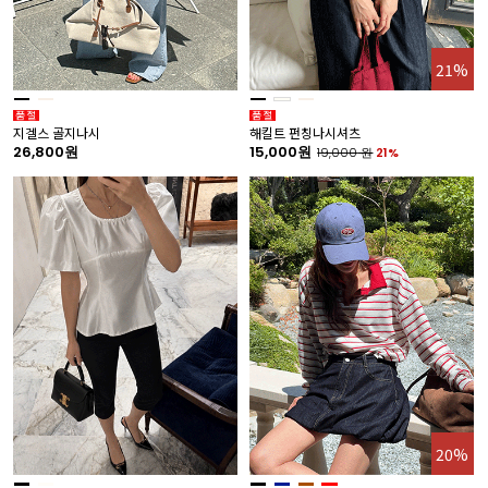
21%
지겔스 골지나시
해킬트 펀칭나시셔츠
26,800원
15,000원
19,000
원
21%
20%