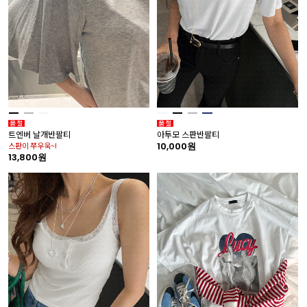
트엔버 날개반팔티
아투모 스판반팔티
스판이 쭈우욱~!
10,000원
13,800원