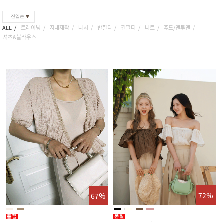
진열순
ALL
트레이닝
자체제작
나시
반팔티
긴팔티
니트
후드/맨투맨
셔츠&블라우스
72%
67%