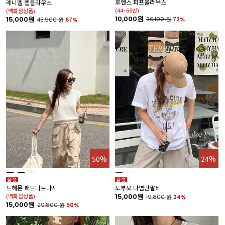
호헨스 퍼프블라우스
레니멜 랩블라우스
(44~66반)
(백화점상품)
10,000원
15,000원
36,100
원
72%
45,900
원
67%
50%
24%
드헤몬 패드니트나시
도부오 나염반팔티
(백화점상품)
15,000원
19,800
원
24%
15,000원
29,800
원
50%