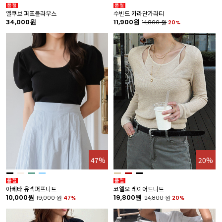
엘쿠브 퍼프블라우스
수빈드 카라단가라티
34,000원
11,900원
14,800
원
20%
47%
20%
아베타 유넥퍼프니트
코엘오 레이어드니트
10,000원
19,800원
19,000
원
47%
24,800
원
20%