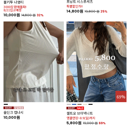
프닝트 시스루셔츠
볼키투 나염티
두
특별할인가!!
3000장 판매돌파!
앵
8/21입고예정
8
14,800원
19,800
원
25%
10,000원
1
14,800
원
32%
%
69%
솔딘크 캡나시
셀트오 브이넥니트
바
10,000원
앵콜연장~8.9(일)까지
나
5,800원
1
19,000
원
69%