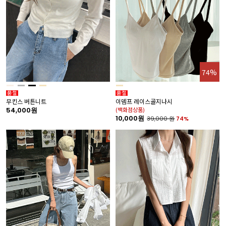
74%
무킨스 버튼니트
이뎀프 레이스골지나시
54,000원
(백화점상품)
10,000원
39,000
원
74%