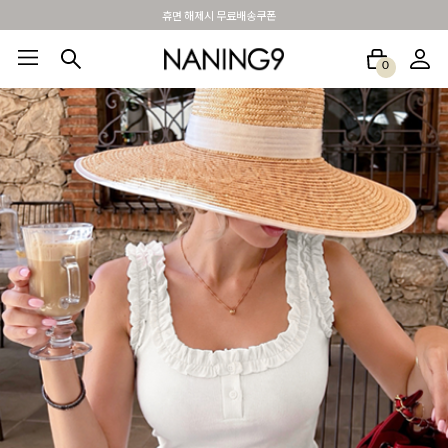
BEST 포토리뷰 - 매주 2명추첨 3만원쿠폰
0
BEST100🤍
NEW5%
베스트재진행
썸머여행룩
아울렛
하객&모임룩