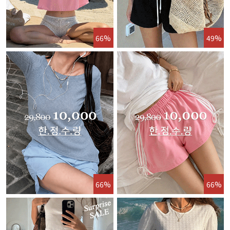
66%
49%
66%
66%