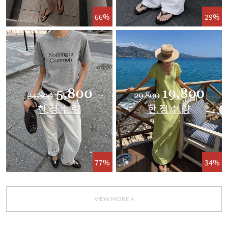
66%
29%
77%
34%
VIEW MORE +