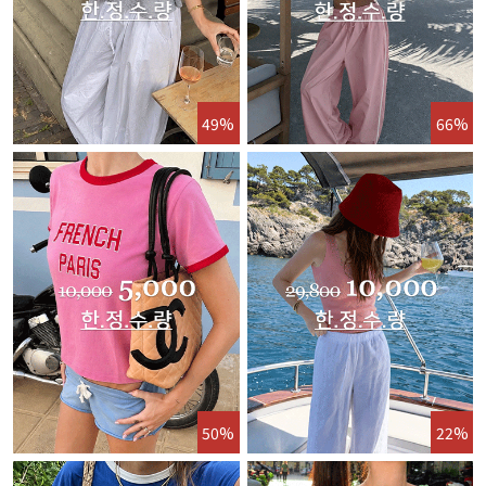
49%
66%
50%
22%