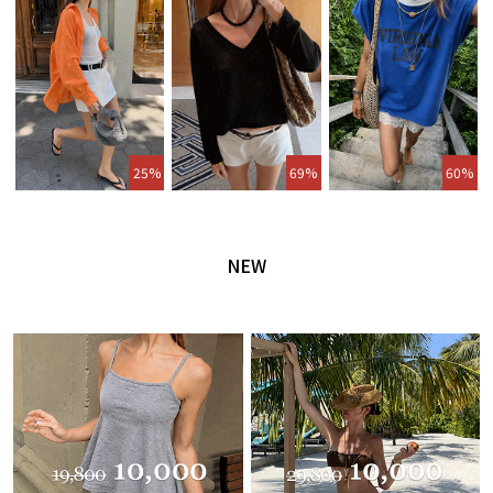
25%
69%
60%
NEW