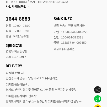
TEL 1644-8883 / MAIL HELP@NANING9.COM
사업자 정보확인
1644-8883
BANK INFO
평일
10:00 - 17:00
반품 배송비 전용 입금계좌
점심
12:00 - 13:00
기업
115-098448-01-050
휴일
토/일/공휴일
신한
100-024-375331
국민
165837-04-009450
대리점문의
예금주 (주)엔라인
영업부 박성일부장
010-9114-1917
DELIVERY
타 택배 반품 시:
인천광역시 남동구 남동대로 378 (주)엔라인
CJ대한통운 반품시:
경기도 부천시 원미구 원미동 CJ대한통운 부천지점 난닝구앞
CJ대한통운사이트 접수시:
경기도 부천시 원미구 소사동 5번지 CJ대한통운 부천지점 난닝구