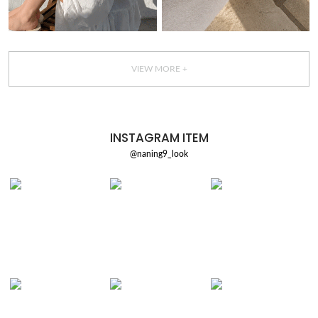
VIEW MORE +
INSTAGRAM ITEM
@naning9_look