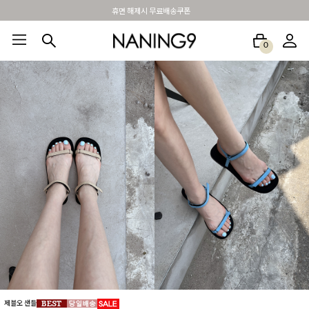
BEST 포토리뷰 - 매주 2명추첨 3만원쿠폰
0
BEST100🤍
NEW5%
베스트재진행
썸머여행룩
아울렛
하객&모임룩
제블오 샌들