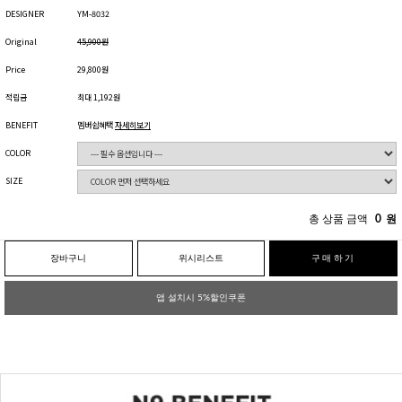
DESIGNER
YM-8032
Original
45,900원
Price
29,800원
적립금
최대 1,192원
BENEFIT
멤버쉽혜택
자세히보기
COLOR
SIZE
총 상품 금액
0
원
장바구니
위시리스트
구매하기
앱 설치시 5%할인쿠폰