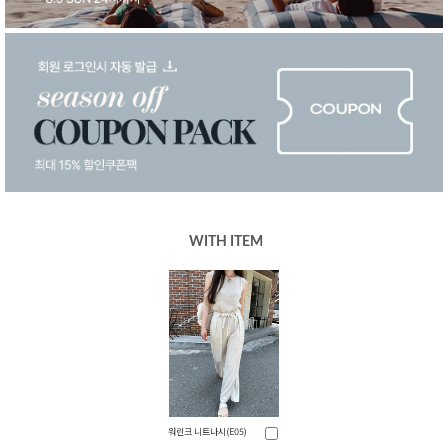
WITH ITEM
워린크 니트나시(E05)