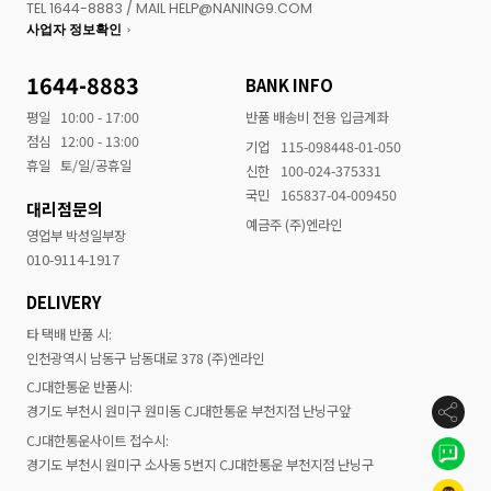
TEL 1644-8883 / MAIL HELP@NANING9.COM
사업자 정보확인
1644-8883
BANK INFO
평일
10:00 - 17:00
반품 배송비 전용 입금계좌
점심
12:00 - 13:00
기업
115-098448-01-050
휴일
토/일/공휴일
신한
100-024-375331
국민
165837-04-009450
대리점문의
예금주 (주)엔라인
영업부 박성일부장
010-9114-1917
DELIVERY
타 택배 반품 시:
인천광역시 남동구 남동대로 378 (주)엔라인
CJ대한통운 반품시:
경기도 부천시 원미구 원미동 CJ대한통운 부천지점 난닝구앞
CJ대한통운사이트 접수시:
경기도 부천시 원미구 소사동 5번지 CJ대한통운 부천지점 난닝구