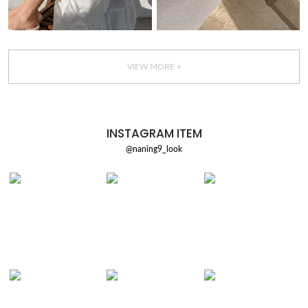
VIEW MORE +
INSTAGRAM ITEM
@naning9_look