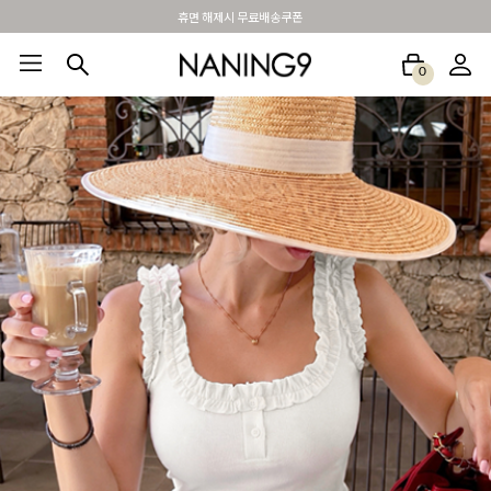
BEST 포토리뷰 - 매주 2명추첨 3만원쿠폰
0
BEST100🤍
NEW5%
베스트재진행
썸머여행룩
아울렛
하객&모임룩