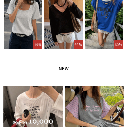
19%
69%
60%
NEW