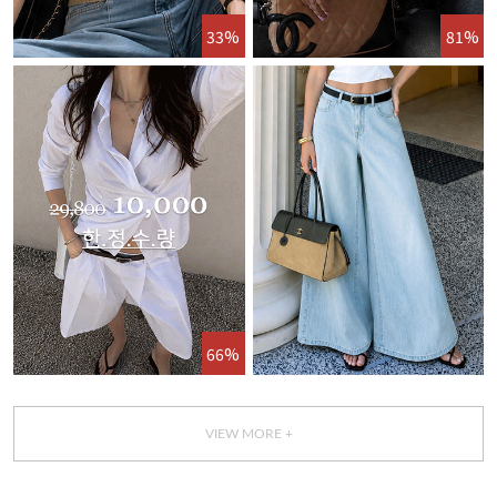
33%
81%
66%
VIEW MORE +