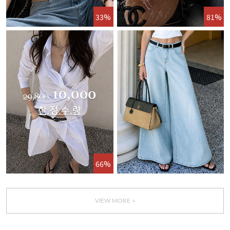
33%
81%
66%
VIEW MORE +