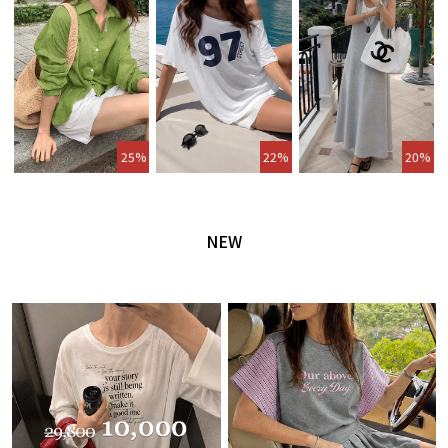
25%
22%
20%
NEW