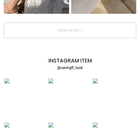
VIEW MORE +
INSTAGRAM ITEM
@naning9_look