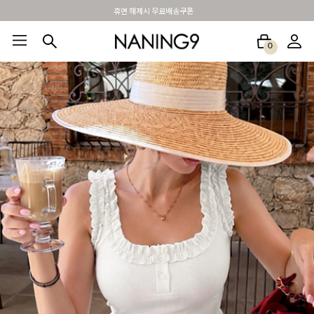
BEST 포토리뷰 - 매주 2명추첨 3만원쿠폰
0
BEST100🤍
NEW5%
베스트재진행
썸머여행룩
아울렛
하객&모임룩