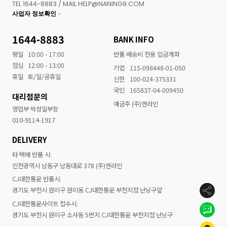
TEL 1644-8883 / MAIL HELP@NANING9.COM
사업자 정보확인
1644-8883
BANK INFO
평일
10:00 - 17:00
반품 배송비 전용 입금계좌
점심
12:00 - 13:00
기업
115-098448-01-050
휴일
토/일/공휴일
신한
100-024-375331
국민
165837-04-009450
대리점문의
예금주 (주)엔라인
영업부 박성일부장
010-9114-1917
DELIVERY
타 택배 반품 시:
인천광역시 남동구 남동대로 378 (주)엔라인
CJ대한통운 반품시:
경기도 부천시 원미구 원미동 CJ대한통운 부천지점 난닝구앞
CJ대한통운사이트 접수시:
경기도 부천시 원미구 소사동 5번지 CJ대한통운 부천지점 난닝구