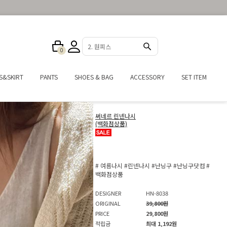
3. 반바지
0
S&SKIRT
PANTS
SHOES & BAG
ACCESSORY
SET ITEM
써네르 린넨나시
(백화점상품)
# 여름나시
#린넨나시
#난닝구
#난닝구닷컴
#
백화점상품
DESIGNER
HN-8038
ORIGINAL
39,800원
PRICE
29,800원
적립금
최대 1,192원