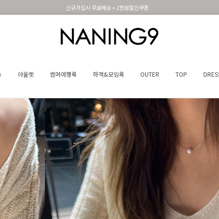
휴면 해제시 무료배송쿠폰
송
아울렛
썸머여행룩
하객&모임룩
OUTER
TOP
DRES