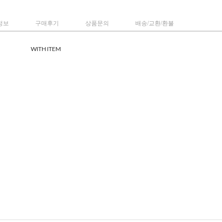
정보
구매후기
상품문의
배송/교환/환불
WITH ITEM