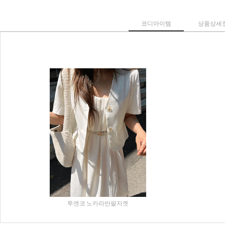
코디아이템
상품상세
투엔코 노카라반팔자켓