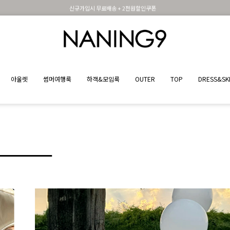
신규가입시 무료배송 + 2천원할인쿠폰
아울렛
썸머여행룩
하객&모임룩
OUTER
TOP
DRESS&SK