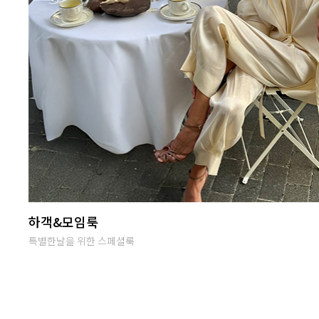
난닝구 라이브방송
단골맺고 득템하세요