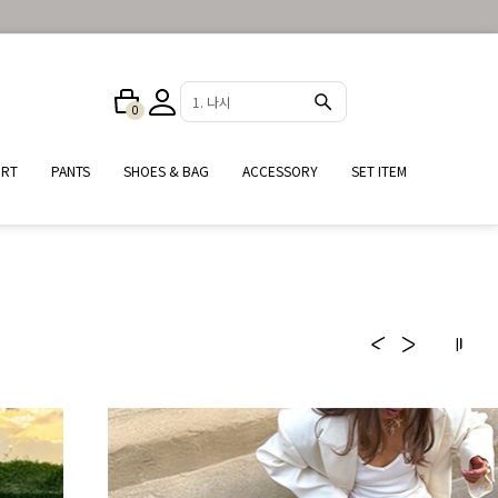
2. 원피스
0
IRT
PANTS
SHOES & BAG
ACCESSORY
SET ITEM