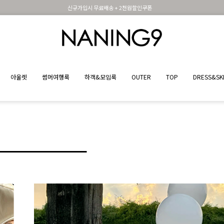
휴면 해제시 무료배송쿠폰
아울렛
썸머여행룩
하객&모임룩
OUTER
TOP
DRESS&SK