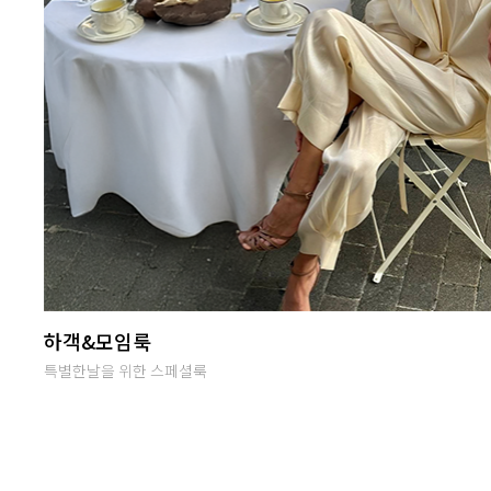
난닝구 라이브방송
단골맺고 득템하세요