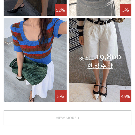
52%
5%
5%
45%
VIEW MORE +