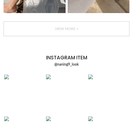
VIEW MORE +
INSTAGRAM ITEM
@naning9_look