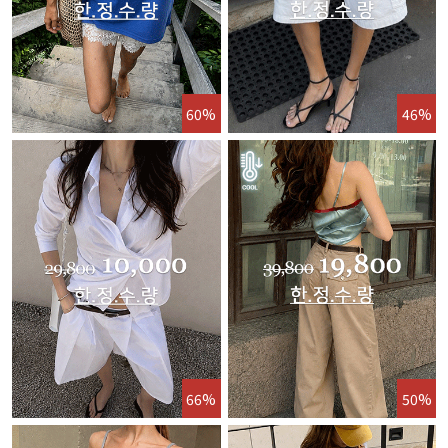
60%
46%
66%
50%