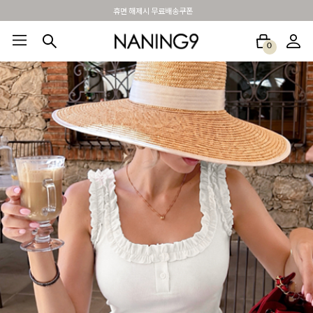
BEST 포토리뷰 - 매주 2명추첨 3만원쿠폰
0
BEST100🤍
NEW5%
베스트재진행
썸머여행룩
아울렛
하객&모임룩