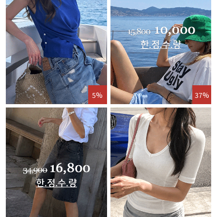
5%
37%