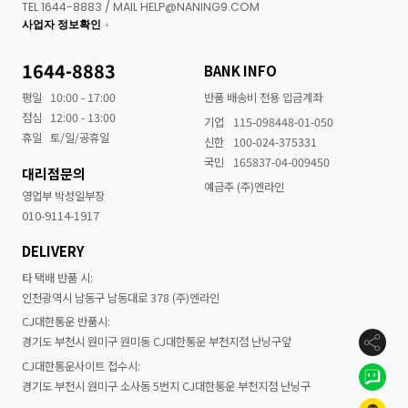
TEL 1644-8883 / MAIL HELP@NANING9.COM
사업자 정보확인
1644-8883
BANK INFO
평일
10:00 - 17:00
반품 배송비 전용 입금계좌
점심
12:00 - 13:00
기업
115-098448-01-050
휴일
토/일/공휴일
신한
100-024-375331
국민
165837-04-009450
대리점문의
예금주 (주)엔라인
영업부 박성일부장
010-9114-1917
DELIVERY
타 택배 반품 시:
인천광역시 남동구 남동대로 378 (주)엔라인
CJ대한통운 반품시:
경기도 부천시 원미구 원미동 CJ대한통운 부천지점 난닝구앞
CJ대한통운사이트 접수시:
경기도 부천시 원미구 소사동 5번지 CJ대한통운 부천지점 난닝구