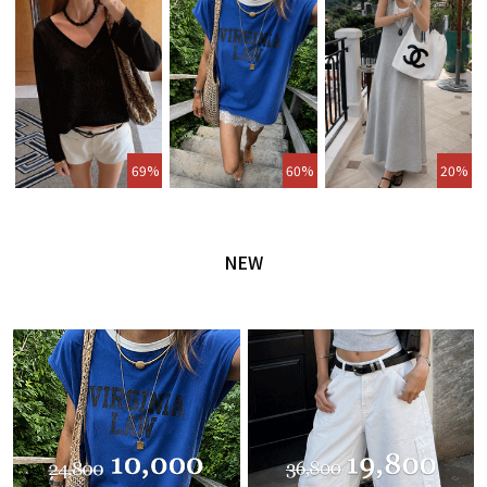
69%
60%
20%
NEW