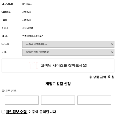
DESIGNER
BN-8091
Original
19,800원
Price
15,000원
적립금
최대 600원
BENEFIT
멤버쉽혜택
자세히보기
COLOR
SIZE
총 상품 금액
0
원
재입고 알람 신청
휴대폰 번호
-
-
개인정보 수집
, 이용에 동의합니다.