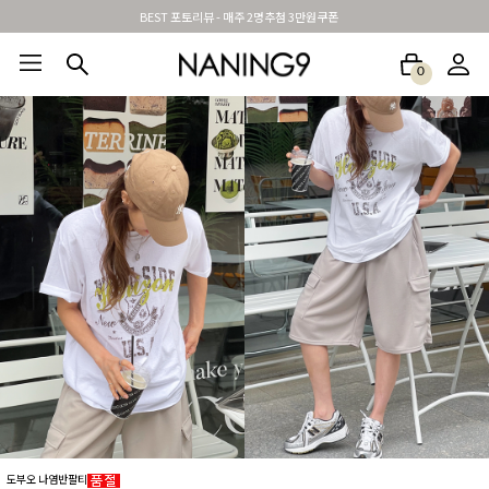
BEST 포토리뷰 - 매주 2명추첨 3만원쿠폰
0
BEST100🤍
NEW5%
베스트재진행
썸머여행룩
아울렛
하객&모임룩
도부오 나염반팔티