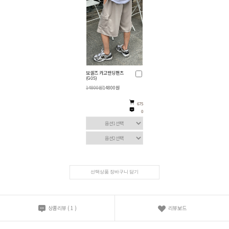
보셀즈 카고밴딩팬츠
(G05)
14800원
14800원
675
0
선택상품 장바구니 담기
상품리뷰
(
1
)
리뷰보드