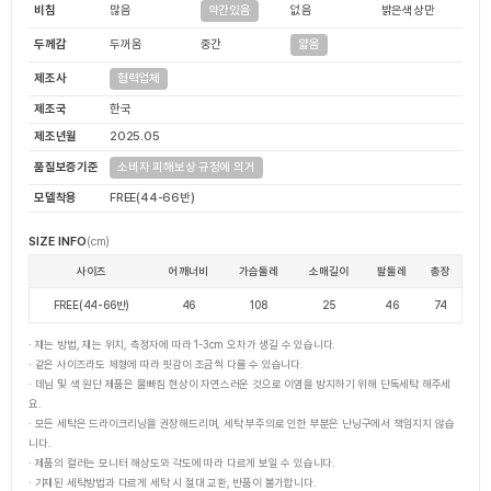
비침
많음
없음
밝은색상만
약간있음
두께감
두꺼움
중간
얇음
제조사
협력업체
제조국
한국
제조년월
2025.05
품질보증기준
소비자 피해보상 규정에 의거
모델착용
FREE(44-66반)
SIZE INFO
(cm)
사이즈
어깨너비
가슴둘레
소매길이
팔둘레
총장
FREE(44-66반)
46
108
25
46
74
· 재는 방법, 재는 위치, 측정자에 따라 1-3cm 오차가 생길 수 있습니다.
· 같은 사이즈라도 체형에 따라 핏감이 조금씩 다를 수 있습니다.
· 데님 및 색 원단 제품은 물빠짐 현상이 자연스러운 것으로 이염을 방지하기 위해 단독세탁 해주세
요.
· 모든 세탁은 드라이크리닝을 권장해드리며, 세탁 부주의로 인한 부분은 난닝구에서 책임지지 않습
니다.
· 제품의 컬러는 모니터 해상도와 각도에 따라 다르게 보일 수 있습니다.
· 기재된 세탁방법과 다르게 세탁 시 절대 교환, 반품이 불가합니다.