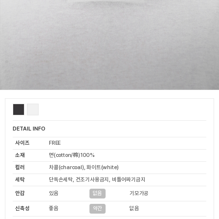
DETAIL INFO
사이즈
FREE
소재
면(cotton/棉)100%
컬러
차콜(charcoal), 화이트(white)
세탁
단독손세탁, 건조기사용금지, 비틀어짜기금지
안감
있음
기모가공
없음
신축성
좋음
없음
약간