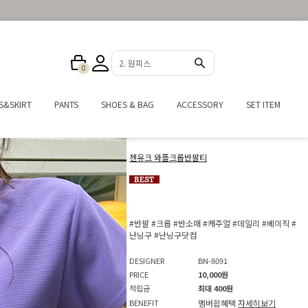
3. 반바지
0
S&SKIRT
PANTS
SHOES & BAG
ACCESSORY
SET ITEM
첸유크 와플크롭반팔티
#반팔
#크롭
#반소매
#캐주얼
#데일리
#베이직
#
난닝구
#난닝구닷컴
DESIGNER
BN-8091
PRICE
10,000원
적립금
최대 400원
BENEFIT
멤버쉽혜택
자세히보기