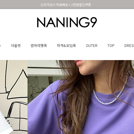
휴면 해제시 무료배송쿠폰
송
아울렛
썸머여행룩
하객&모임룩
OUTER
TOP
DRES