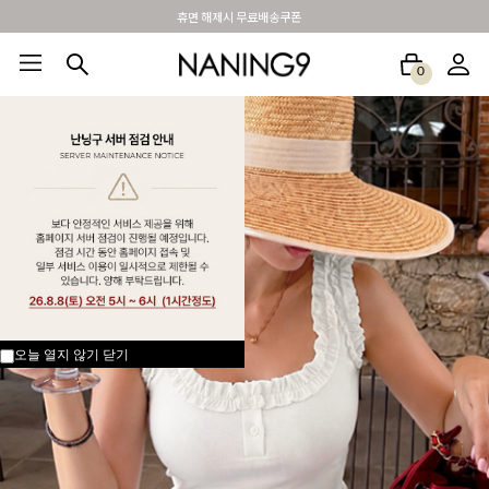
BEST 포토리뷰 - 매주 2명추첨 3만원쿠폰
0
BEST100🤍
NEW5%
베스트재진행
썸머여행룩
아울렛
하객&모임룩
오늘 열지 않기
닫기