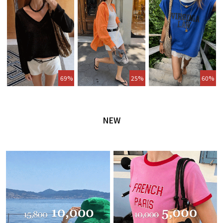
69%
25%
60%
NEW