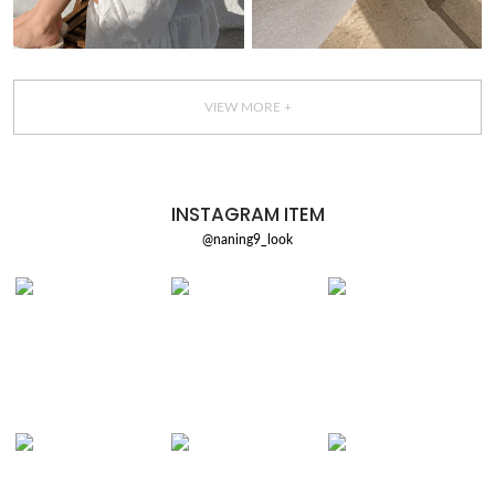
VIEW MORE +
INSTAGRAM ITEM
@naning9_look