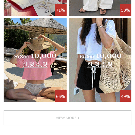
71%
50%
66%
49%
VIEW MORE +