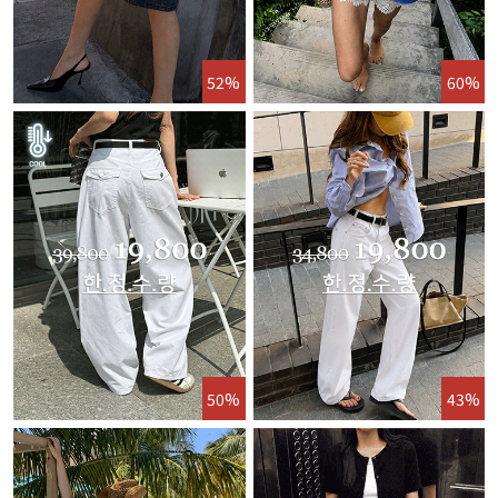
52%
60%
50%
43%