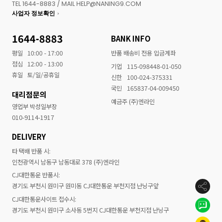
TEL 1644-8883 / MAIL HELP@NANING9.COM
사업자 정보확인
1644-8883
BANK INFO
평일
10:00 - 17:00
반품 배송비 전용 입금계좌
점심
12:00 - 13:00
기업
115-098448-01-050
휴일
토/일/공휴일
신한
100-024-375331
국민
165837-04-009450
대리점문의
예금주 (주)엔라인
영업부 박성일부장
010-9114-1917
DELIVERY
타 택배 반품 시:
인천광역시 남동구 남동대로 378 (주)엔라인
CJ대한통운 반품시:
경기도 부천시 원미구 원미동 CJ대한통운 부천지점 난닝구앞
CJ대한통운사이트 접수시:
경기도 부천시 원미구 소사동 5번지 CJ대한통운 부천지점 난닝구