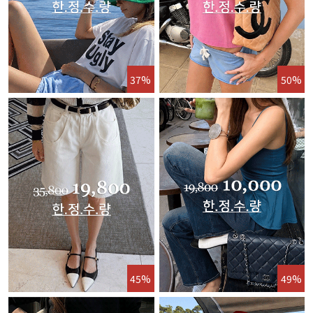
37%
50%
45%
49%