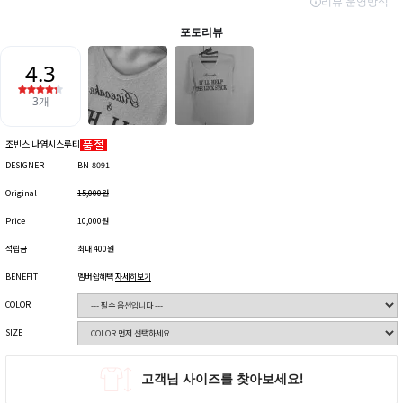
조빈스 나염시스루티
DESIGNER
BN-8091
Original
15,000원
Price
10,000원
적립금
최대 400원
BENEFIT
멤버쉽혜택
자세히보기
COLOR
SIZE