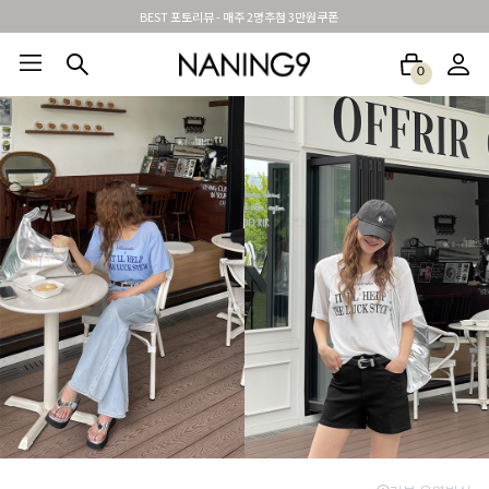
신규가입시 무료배송 + 2천원할인쿠폰
0
BEST100🤍
NEW5%
베스트재진행
썸머여행룩
아울렛
하객&모임룩