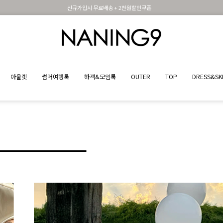
휴면 해제시 무료배송쿠폰
아울렛
썸머여행룩
하객&모임룩
OUTER
TOP
DRESS&SK