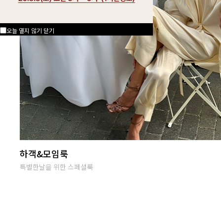
오늘 열지 않기
닫기
난닝구 라이브방송
단골맺고 득템하세요