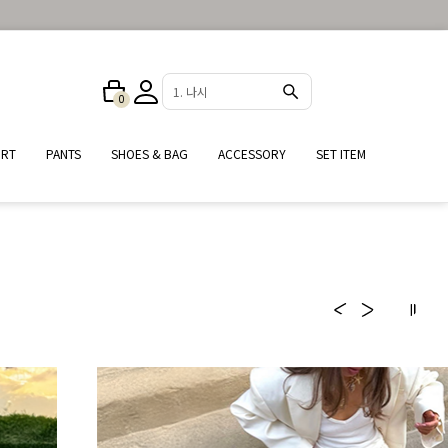
3. 반바지
0
25%
IRT
PANTS
SHOES & BAG
ACCESSORY
SET ITEM
여름철 필수 데일리 셔츠
#자외선차단 #냉방병예방