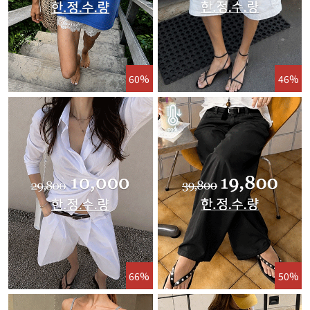
60%
46%
66%
50%