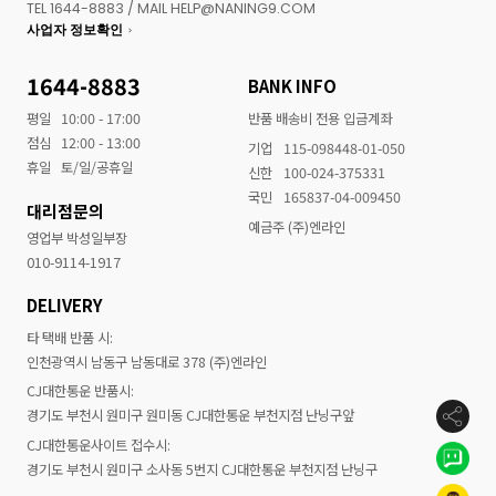
TEL 1644-8883 / MAIL HELP@NANING9.COM
사업자 정보확인
1644-8883
BANK INFO
평일
10:00 - 17:00
반품 배송비 전용 입금계좌
점심
12:00 - 13:00
기업
115-098448-01-050
휴일
토/일/공휴일
신한
100-024-375331
국민
165837-04-009450
대리점문의
예금주 (주)엔라인
영업부 박성일부장
010-9114-1917
DELIVERY
타 택배 반품 시:
인천광역시 남동구 남동대로 378 (주)엔라인
CJ대한통운 반품시:
경기도 부천시 원미구 원미동 CJ대한통운 부천지점 난닝구앞
CJ대한통운사이트 접수시:
경기도 부천시 원미구 소사동 5번지 CJ대한통운 부천지점 난닝구