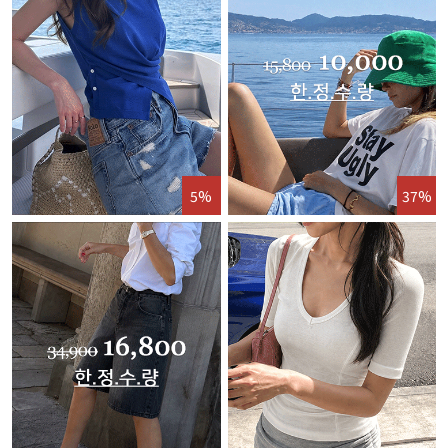
5%
37%