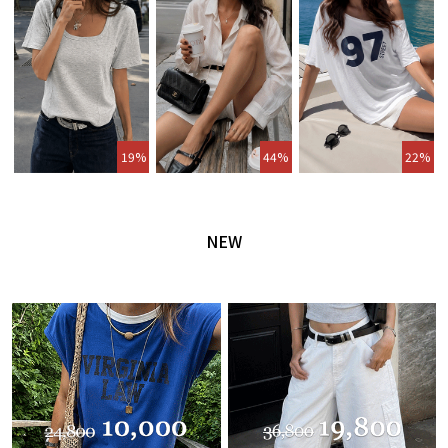
19%
44%
22%
NEW