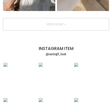
VIEW MORE +
INSTAGRAM ITEM
@naning9_look