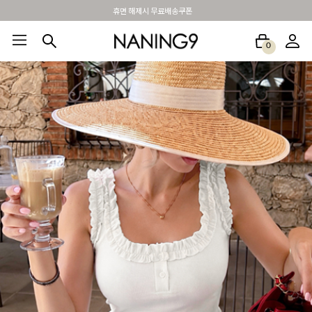
BEST 포토리뷰 - 매주 2명추첨 3만원쿠폰
0
BEST100🤍
NEW5%
베스트재진행
썸머여행룩
아울렛
하객&모임룩