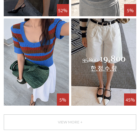
52%
5%
5%
45%
VIEW MORE +