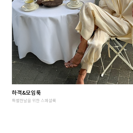
난닝구 라이브방송
단골맺고 득템하세요