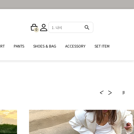
2. 원피스
0
IRT
PANTS
SHOES & BAG
ACCESSORY
SET ITEM