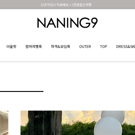
신규가입시 무료배송 + 2천원할인쿠폰
아울렛
썸머여행룩
하객&모임룩
OUTER
TOP
DRESS&SK