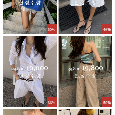
60%
46%
66%
50%