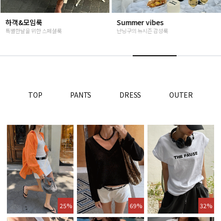
하객&모임룩
Summer vibes
특별한날을 위한 스페셜룩
난닝구의 뉴시즌 감성룩
TOP
PANTS
DRESS
OUTER
25%
69%
32%