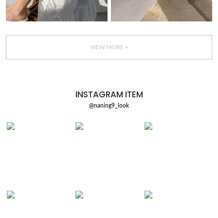
VIEW MORE +
INSTAGRAM ITEM
@naning9_look