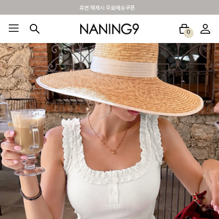
BEST 포토리뷰 - 매주 2명추첨 3만원쿠폰
0
BEST100🤍
NEW5%
베스트재진행
썸머여행룩
아울렛
하객&모임룩