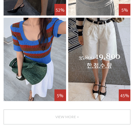
52%
5%
5%
45%
VIEW MORE +