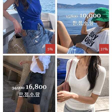
5%
37%