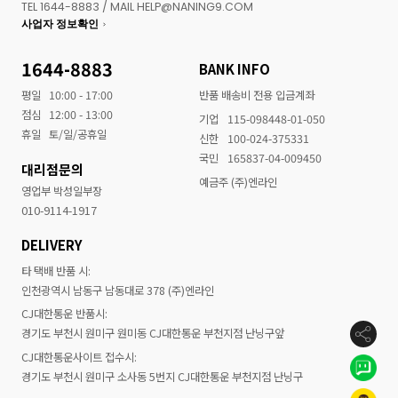
TEL 1644-8883 / MAIL HELP@NANING9.COM
사업자 정보확인
1644-8883
BANK INFO
평일
10:00 - 17:00
반품 배송비 전용 입금계좌
점심
12:00 - 13:00
기업
115-098448-01-050
휴일
토/일/공휴일
신한
100-024-375331
국민
165837-04-009450
대리점문의
예금주 (주)엔라인
영업부 박성일부장
010-9114-1917
DELIVERY
타 택배 반품 시:
인천광역시 남동구 남동대로 378 (주)엔라인
CJ대한통운 반품시:
경기도 부천시 원미구 원미동 CJ대한통운 부천지점 난닝구앞
CJ대한통운사이트 접수시:
경기도 부천시 원미구 소사동 5번지 CJ대한통운 부천지점 난닝구