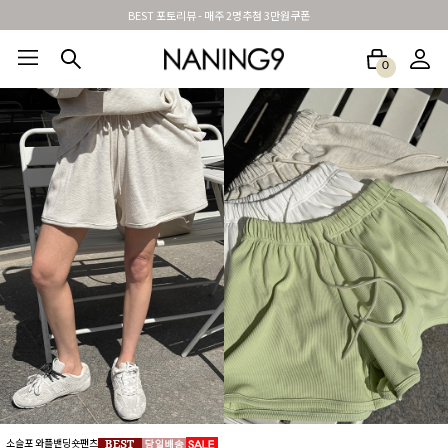
신규가입시 무료배송 + 2천원할인쿠폰
0
BEST100🤍
NEW5%
베스트재진행
썸머여행룩
아울렛
하객&모임룩
소슬포 와플밴딩숏팬츠