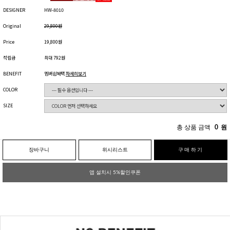
DESIGNER
HW-8010
Original
29,800원
Price
19,800원
적립금
최대 792원
BENEFIT
멤버쉽혜택
자세히보기
COLOR
SIZE
총 상품 금액
0
원
장바구니
위시리스트
구매하기
앱 설치시 5%할인쿠폰