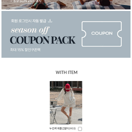
WITH ITEM
누킨버 와플긴팔티(H03)