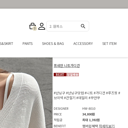
3. 반바지
0
S&SKIRT
PANTS
SHOES & BAG
ACCESSORY
SET ITEM
프네만 니트가디건
#난닝구
#난닝구닷컴
#니트
#가디건
#루즈핏
#
브이넥
#간절기
#데일리
#꾸안꾸
DESIGNER
HW-8010
PRICE
34,800원
적립금
최대 1,392원
BENEFIT
멤버쉽혜택
자세히보기