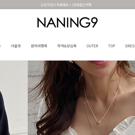
휴면 해제시 무료배송쿠폰
송
아울렛
썸머여행룩
하객&모임룩
OUTER
TOP
DRES