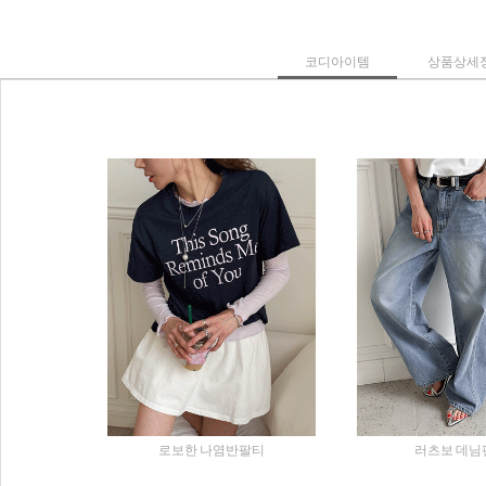
코디아이템
상품상세
로보한 나염반팔티
러츠보 데님