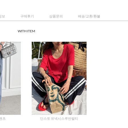
정보
구매후기
상품문의
배송/교환/환불
WITH ITEM
팬츠
딘스토 유넥시스루반팔티