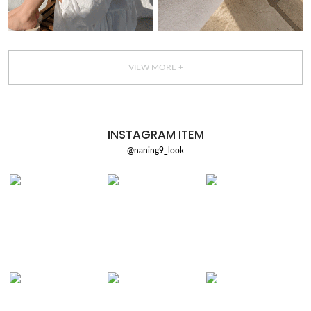
VIEW MORE +
INSTAGRAM ITEM
@naning9_look