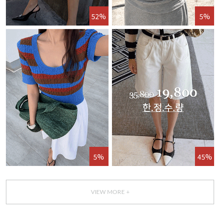
52%
5%
5%
45%
VIEW MORE +