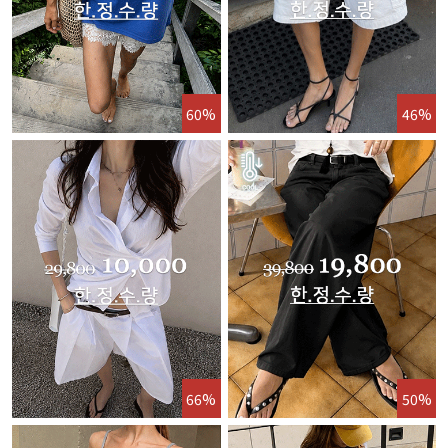
60%
46%
66%
50%