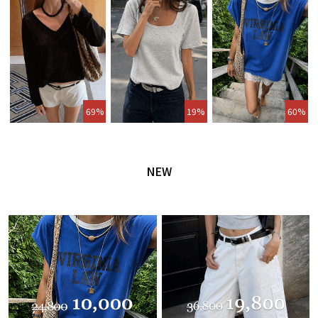
69%
19%
60%
NEW