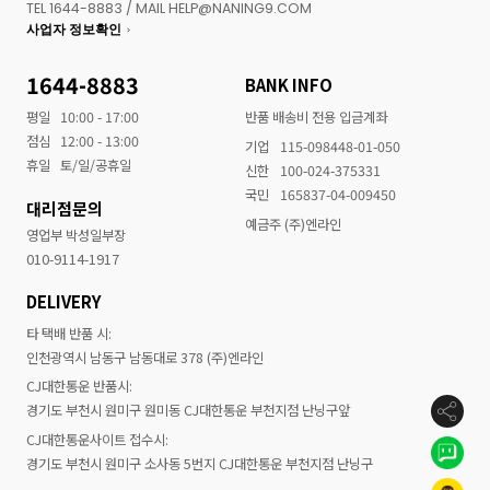
TEL 1644-8883 / MAIL HELP@NANING9.COM
사업자 정보확인
1644-8883
BANK INFO
평일
10:00 - 17:00
반품 배송비 전용 입금계좌
점심
12:00 - 13:00
기업
115-098448-01-050
휴일
토/일/공휴일
신한
100-024-375331
국민
165837-04-009450
대리점문의
예금주 (주)엔라인
영업부 박성일부장
010-9114-1917
DELIVERY
타 택배 반품 시:
인천광역시 남동구 남동대로 378 (주)엔라인
CJ대한통운 반품시:
경기도 부천시 원미구 원미동 CJ대한통운 부천지점 난닝구앞
CJ대한통운사이트 접수시:
경기도 부천시 원미구 소사동 5번지 CJ대한통운 부천지점 난닝구