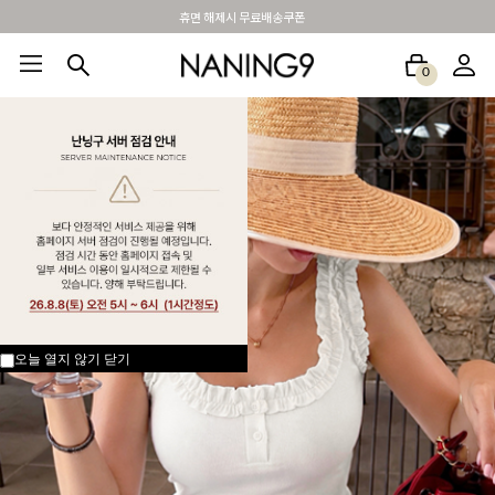
BEST 포토리뷰 - 매주 2명추첨 3만원쿠폰
0
BEST100🤍
NEW5%
베스트재진행
썸머여행룩
아울렛
하객&모임룩
오늘 열지 않기
닫기